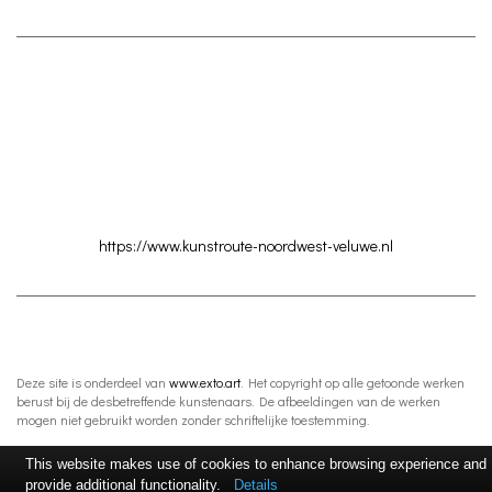
https://www.kunstroute-noordwest-veluwe.nl
Deze site is onderdeel van
www.exto.art
. Het copyright op alle getoonde werken
berust bij de desbetreffende kunstenaars. De afbeeldingen van de werken
mogen niet gebruikt worden zonder schriftelijke toestemming.
This website makes use of cookies to enhance browsing experience and
provide additional functionality.
Details