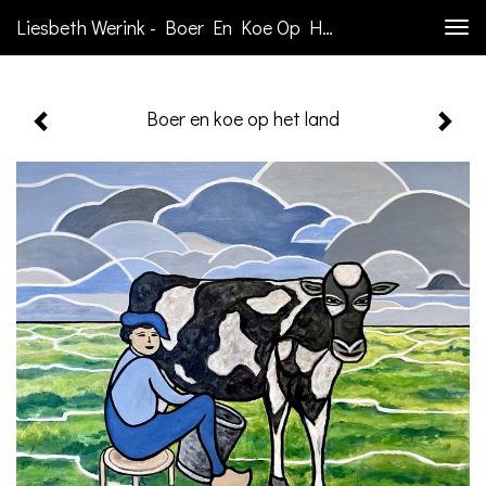
Liesbeth Werink - Boer En Koe Op Het Land
Togg
navi
Boer en koe op het land