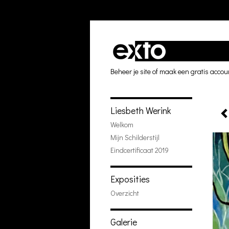
Beheer je site
of
maak een gratis accou
Liesbeth Werink
Welkom
Mijn Schilderstijl
Eindcertificaat 2019
Exposities
Overzicht
Galerie