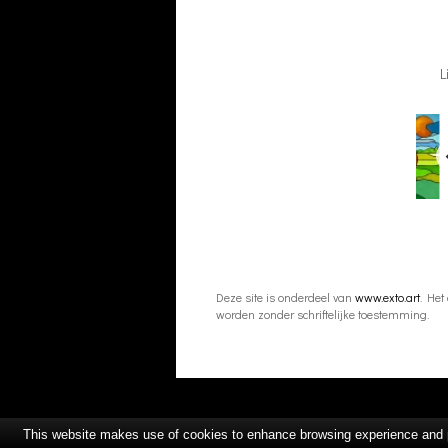
L
Deze site is onderdeel van
www.exto.art
. Het
worden zonder schriftelijke toestemming.
This website makes use of cookies to enhance browsing experience and pr