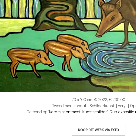
70 x 100 cm, © 2022, € 200,00
Tweedimensionaal | Schilderkunst | Acryl | Op
Getoond op
'Keramist ontmoet Kunstschilder' Duo-expositie 
KOOP DIT WERK VIA EXTO