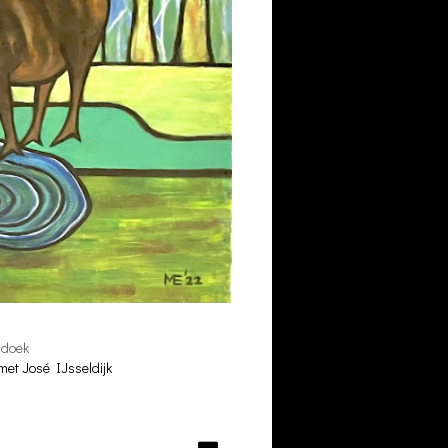
 doek
met José IJsseldijk