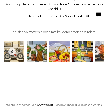
Getoond op
'Keramist ontmoet Kunstschilder' Duo-expositie met José
IJsseldijk
Stuur als kunstkaart
Vanaf € 2,95 excl. porto
Een sfeervol zomers plaatje met kruidenplanten en vlinders.
Deze site is onderdeel van
www.exto.art
. Het copyright op alle getoonde werken