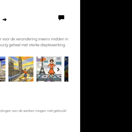
r voor de verandering ineens midden in
eurig geheel met sterke dieptewerking.
eeldingen van de werken mogen niet gebruikt