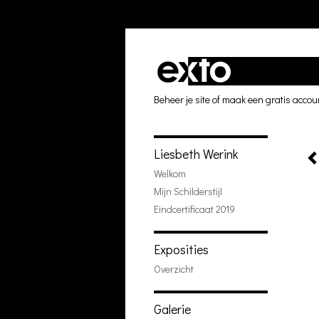
Beheer je site
of
maak een gratis accou
Liesbeth Werink
Welkom
Mijn Schilderstijl
Eindcertificaat 2019
Exposities
Overzicht
Galerie