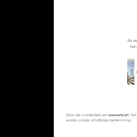
4e we
het
Deze site is onderdeel van
www.exto.art
. Het
worden zonder schriftelijke toestemming.