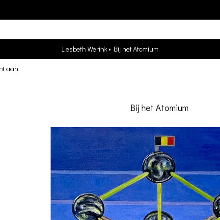
Liesbeth Werink
Bij het Atomium
nt aan
.
Bij het Atomium