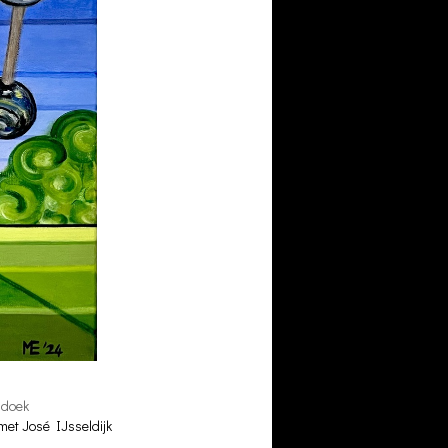
 doek
met José IJsseldijk