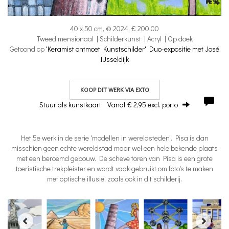
40 x 50 cm, © 2024, € 200,00
Tweedimensionaal | Schilderkunst | Acryl | Op doek
Getoond op
'Keramist ontmoet Kunstschilder' Duo-expositie met José
IJsseldijk
KOOP DIT WERK VIA EXTO
Stuur als kunstkaart
Vanaf € 2,95 excl. porto
Het 5e werk in de serie 'modellen in wereldsteden'. Pisa is dan
misschien geen echte wereldstad maar wel een hele bekende plaats
met een beroemd gebouw. De scheve toren van Pisa is een grote
toeristische trekpleister en wordt vaak gebruikt om foto's te maken
met optische illusie, zoals ook in dit schilderij.